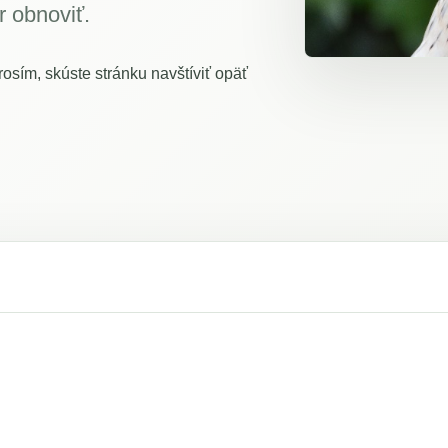
r obnoviť.
osím, skúste stránku navštíviť opäť